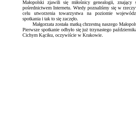
Małopolski zjawili się miłośnicy genealogii, znający 
pośrednictwem Internetu. Wtedy poznaliśmy się w rzeczy
celu utworzenia towarzystwa na poziomie województ
spotkania i tak to się zaczęło.
Małgorzata została matką chrzestną naszego Małopols
Pierwsze spotkanie odbyło się już trzynastego październ
Cichym Kąciku, oczywiście w Krakowie.