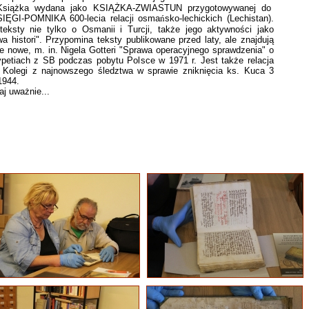
 Książka wydana jako KSIĄŻKA-ZWIASTUN przygotowywanej do
SIĘGI-POMNIKA 600-lecia relacji osma
ń
sko-lechickich (Lechistan).
teksty nie tylko o Osmanii i Turcji, także jego aktywności jako
wa histori". Przypomina teksty publikowane przed laty, ale znajdują
e nowe, m. in. Nigela Gotteri "Sprawa operacyjnego sprawdzenia" o
ypetiach z SB podczas pobytu Polsce w 1971 r. Jest także relacja
Kolegi z najnowszego śledztwa w sprawie zniknięcia ks. Kuca 3
1944.
aj uważnie...