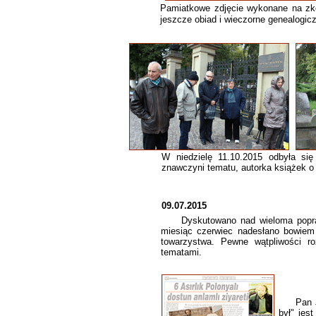
Pamiatkowe zdjęcie wykonane na zk
jeszcze obiad i wieczorne genealogi
W niedzielę 11.10.2015 odbyła s
znawczyni tematu, autorka książek o t
09.07.2015
Dyskutowano nad wieloma poprawk
miesiąc czerwiec nadesłano bowiem 
towarzystwa. Pewne wątpliwości ro
tematami.
Pan Jerz
był" jes