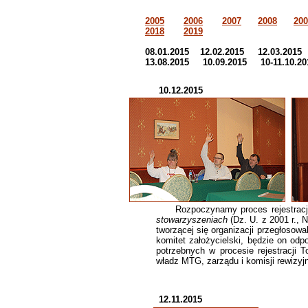
2005
2006
2007
2008
200
2018
2019
08.01.2015 12.02.2015 12.03.201
13.08.2015 10.09.2015 10-11.10.2
10.12.2015
Rozpoczynamy proces rejestracji 
stowarzyszeniach
(Dz. U. z 2001 r., 
tworzącej się organizacji przegłosowa
komitet założycielski, będzie on o
potrzebnych w procesie rejestracj
władz MTG, zarządu i komisji rewizy
12.11.2015