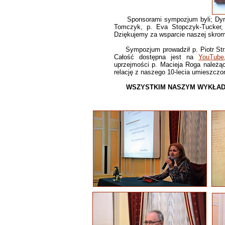
Sponsorami sympozjum byli; Dyrek
Tomczyk, p. Eva Stopczyk-Tucker, 
Dziękujemy za wsparcie naszej skrom
Sympozjum prowadził p. Piotr Strze
Całość dostępna jest na
YouTube
uprzejmości p. Macieja Roga należ
relację z naszego 10-lecia umieszcz
WSZYSTKIM NASZYM WYKŁADO