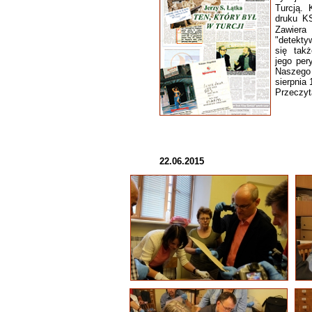
Turcją.
druku K
Zawiera 
"detekty
się takż
jego per
Naszego 
sierpnia 
Przeczyt
22.06.2015