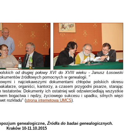
olskich od drugiej połowy XVI do XVIII wieku - Janusz Łosowski
dokumentów źródłowych pomocnych w genealogii. "
ciowymi i najciekawszymi dokumentami chłopów polskich okresu
bakałarze, organiści, kantorzy, a czasem przygodni pisarze, starając
 testatorów. Dokumenty ich ostatniej woli odzwierciedlają wszystkie
wem bogactwa i nędzy, życiowego sukcesu i upadku, silnych więzi
wet rozkładu" (
strona internetowa UMCS
).
mpozjum genealogiczne,
Źródła do bada
ń
genealogicznych.
Kraków 10-11.10.2015