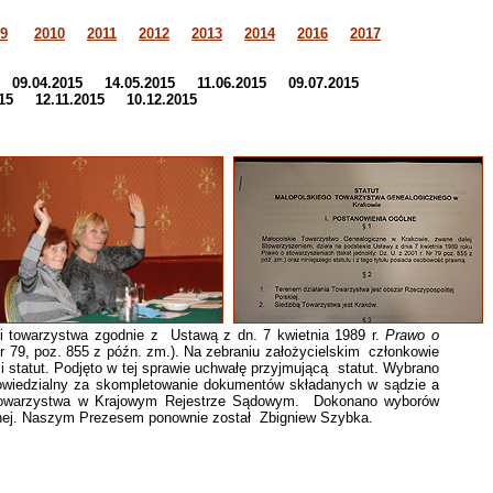
9
2010
2011
2012
2013
2014
2016
2017
5 09.04.2015 14.05.2015 11.06.2015 09.07.2015
015 12.11.2015 10.12.2015
towarzystwa zgodnie z Ustawą z dn. 7 kwietnia 1989 r.
Prawo o
Nr 79, poz. 855 z późn. zm.). Na zebraniu założycielskim członkowie
li statut. Podjęto w tej sprawie uchwałę przyjmującą statut. Wybrano
dpowiedzialny za skompletowanie dokumentów składanych w sądzie a
i Towarzystwa w Krajowym Rejestrze Sądowym. Dokonano wyborów
jnej. Naszym Prezesem ponownie został Zbigniew Szybka.