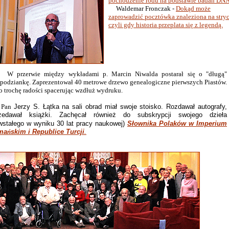
pochodzenie rodu na podstawie badań DNA
Waldemar Fronczak -
Dokąd może
zaprowadzić pocztówka znaleziona na stry
czyli gdy historia przeplata się z legendą.
rzerwie między wykładami p. Marcin Niwalda postarał się o "długą"
spodziankę. Zaprezentował 40 metrowe drzewo genealogiczne pierwszych Piastów.
o trochę radości spacerując wzdłuż wydruku.
an
Jerzy S. Łątka na sali obrad miał swoje stoisko. Rozdawał autografy,
zedawał książki. Zachęcał również do subskrypcji swojego dzieła
wstałego w wyniku 30 lat pracy naukowej)
Słownika Polaków w Imperium
ma
ń
skim i Republice Turcji
.