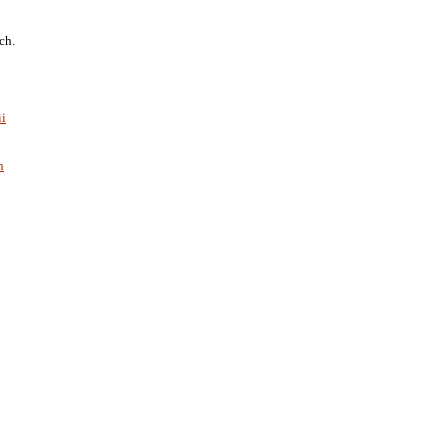
ch.
ii
h