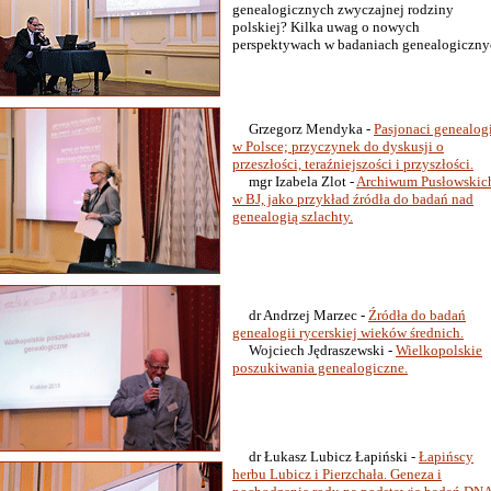
genealogicznych zwyczajnej rodziny
polskiej? Kilka uwag o nowych
perspektywach w badaniach genealogiczny
Grzegorz Mendyka -
Pasjonaci genealog
w Polsce; przyczynek do dyskusji o
przeszłości, teraźniejszości i przyszłości.
mgr Izabela Zlot -
Archiwum Pusłowskic
w BJ, jako przykład źródła do badań nad
genealogią szlachty.
dr Andrzej Marzec -
Źródła do badań
genealogii rycerskiej wieków średnich.
Wojciech Jędraszewski -
Wielkopolskie
poszukiwania genealogiczne.
dr Łukasz Lubicz Łapiński -
Łapińscy
herbu Lubicz i Pierzchała. Geneza i