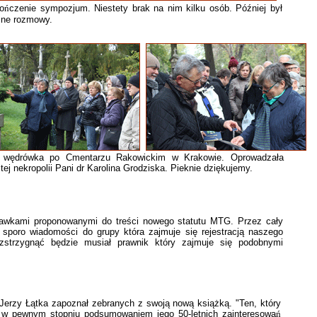
o
ń
czenie sympozjum. Niestety brak na nim kilku osób. Później był
czne rozmowy.
ię wędrówka po Cmentarzu Rakowickim w Krakowie. Oprowadzała
ej nekropolii Pani dr Karolina Grodziska. Pieknie dziękujemy.
ami proponowanymi do treści nowego statutu MTG. Przez cały
sporo wiadomości do grupy która zajmuje się rejestracją naszego
zstrzygnąć będzie musiał prawnik który zajmuje się podobnymi
y Łątka zapoznał zebranych z swoją nową książką. "Ten, który
t w pewnym stopniu podsumowaniem jego 50-letnich zainteresowa
ń