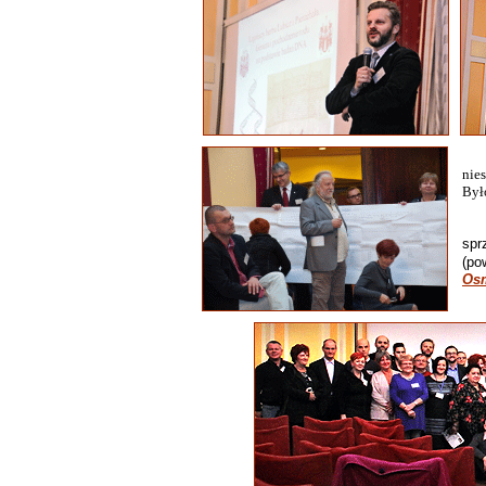
W p
nie
Był
P
spr
(po
Os