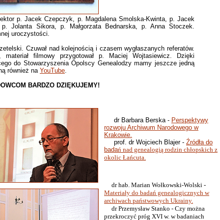
tor p. Jacek Czepczyk, p. Magdalena Smolska-Kwinta, p. Jacek
p. Jolanta Sikora, p. Małgorzata Bednarska, p. Anna Stoczek.
nej uroczystości.
telski. Czuwał nad kolejnością i czasem wygłaszanych referatów.
, materiał filmowy przygotował p. Maciej Wojtasiewicz. Dzięki
ącego do Stowarzyszenia Opolscy Genealodzy mamy jeszcze jedną
oną również na
YouTube
.
WCOM BARDZO DZIĘKUJEMY!
dr Barbara Berska -
Perspektywy
rozwoju Archiwum Narodowego w
Krakowie.
prof. dr Wojciech Blajer -
Źródła do
bada
ń nad genealogią rodzin chłopskich z
okolic Łańcuta.
dr hab. Marian Wołkowski-Wolski -
Materiały do badań genealogicznych w
archiwach państwowych Ukrainy.
dr Przemysław Stanko - Czy można
przekroczyć próg XVI w. w badaniach