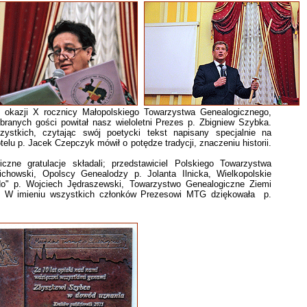
ji X rocznicy Małopolskiego Towarzystwa Genealogicznego,
branych gości powitał nasz wieloletni Prezes p. Zbigniew Szybka.
ystkich, czytając swój poetycki tekst napisany specjalnie na
elu p. Jacek Czepczyk mówił o potędze tradycji, znaczeniu historii.
gratulacje składali; przedstawiciel Polskiego Towarzystwa
chowski, Opolscy Genealodzy p. Jolanta Ilnicka, Wielkopolskie
o" p. Wojciech Jędraszewski, Towarzystwo Genealogiczne Ziemi
. W imieniu wszystkich członków Prezesowi MTG dziękowała p.