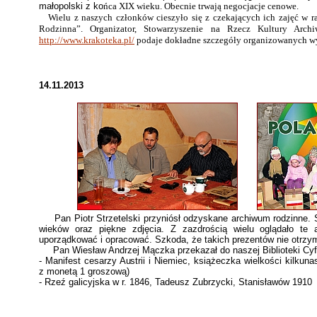
małopolski z ko
ńca XIX wieku. Obecnie trwają negocjacje cenowe.
Wielu z naszych członków cieszyło się z czekających ich zajęć w r
Rodzinna”. Organizator, Stowarzyszenie na Rzecz Kultury Archiw
http://www.krakoteka.pl/
podaje dokładne szczegóły organizowanych wy
14.11.2013
Pan Piotr Strzetelski przyniósł odzyskane archiwum rodzinne.
wieków oraz piękne zdjęcia. Z zazdrością wielu oglądało te a
uporządkować i opracować. Szkoda, że takich prezentów nie otrzy
Pan Wiesław Andrzej Mączka przekazał do naszej Biblioteki Cyfr
- Manifest cesarzy Austrii i Niemiec, książeczka wielkości kilkun
z monetą 1 groszową)
- Rzeź galicyjska w r. 1846, Tadeusz Zubrzycki, Stanisławów 1910