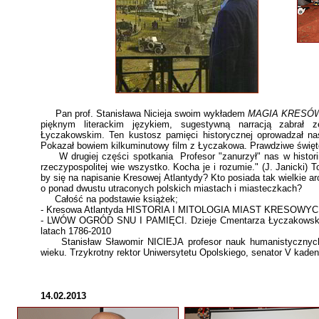
Pan prof. Stanisława Nicieja swoim wykładem
MAGIA KRESÓ
pięknym literackim językiem, sugestywną narracją zabrał
Łyczakowskim. Ten kustosz pamięci historycznej oprowadzał nas 
Pokazał bowiem kilkuminutowy film z Łyczakowa. Prawdziwe święto
W drugiej części spotkania Profesor "zanurzył" nas w histori
rzeczypospolitej wie wszystko. Kocha je i rozumie." (J. Janicki)
by się na napisanie Kresowej Atlantydy? Kto posiada tak wielkie 
o ponad dwustu utraconych polskich miastach i miasteczkach?
Całość na podstawie książek;
- Kresowa Atlantyda HISTORIA I MITOLOGIA MIAST KRESOWY
- LWÓW OGRÓD SNU I PAMIĘCI. Dzieje Cmentarza Łyczakowskie
latach 1786-2010
Stanisław Sławomir NICIEJA
profesor nauk humanistycznych
wieku. Trzykrotny rektor Uniwersytetu Opolskiego, senator V kadenc
14.02.2013