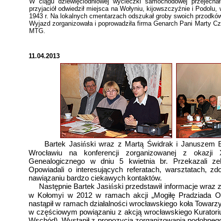
W ciągu dziewięciodniowej wycieczki samochodowej przejecha
przyjaciół odwiedził miejsca na Wołyniu, kijowszczyźnie i Podolu
1943 r. Na lokalnych cmentarzach odszukał groby swoich przodków
Wyjazd zorganizowała i poprowadziła firma Genarch Pani Marty C
MTG.
11.04.2013
Bartek Jasi
ski wraz z Martą Świdrak i Januszem 
ń
Wrocławiu na konferencji zorganizowanej z okazji 
Genealogicznego w dniu 5 kwietnia br. Przekazali 
Opowiadali o interesujących referatach, warsztatach, z
nawiązaniu bardzo ciekawych kontaktów.
Następnie Bartek Jasi
ski przedstawił informacje wraz 
ń
w Kołomyi w 2012 w ramach akcji „Mogiłę Pradziada O
nastąpił w ramach działalności wrocławskiego koła Towarz
w częściowym powiązaniu z akcją wrocławskiego Kuratori
Wschód). Wystąpił z propozycją zorganizowania podobneg