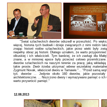
"Świat szlacheckich dworów odszedł w przeszłość. Po większoś
więcej, historia tych budowli i dzieje związanych z nimi rodzin t
znając historii rodów szlacheckich, jakie przez wieki były zw
niepełny obraz jej historii. Dlatego uznałem, że warto przypomnie
olkuskiej i ich właścicieli. Tym bardziej, że ich zasługi dla
Małej
znane, a w minionej epoce były przecież celowo przemilczane.
dworów szlacheckich na naszym terenie za pracę, jaką wkładają 
takie proste.
Dwór trzeba utrzymać wbrew wszelakiej materialnej
Zygmunt Novak, właściciel dworu w Tarnawie."... "Przed samą woj
tyś. dworów ... Jedynie około 160 dworów, jakie pozostał
architektoniczne. ... Niszczono dwory i wymazywano pamięć o ich 
warto przywrócić pamięć."
12.08.2013