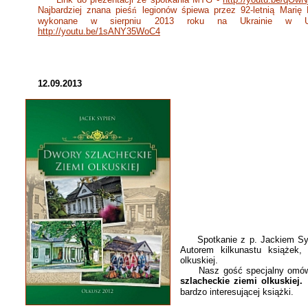
Najbardziej znana pieś
ń
legionów śpiewa przez 92-letnią Marię 
wykonane w sierpniu 2013 roku na Ukrainie w Uś
http://youtu.be/1sANY35WoC4
12.09.2013
Spotkanie z p. Jackiem Sypi
Autorem kilkunastu książek, 
olkuskiej.
Nasz gość specjalny omówi
szlacheckie ziemi olkuskiej.
bardzo interesującej książki.