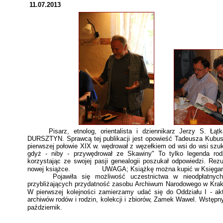
11.07.2013
Pisarz, etnolog, orientalista i dziennikarz Jerzy S. Łą
DURSZTYN. Sprawcą tej publikacji jest opowieść Tadeusza Kubus
pierwszej połowie XIX w. wędrował z węzełkiem od wsi do wsi sz
gdyż - niby - przywędrował ze Skawiny" To tylko legenda rod
korzystając ze swojej pasji genealogii poszukał odpowiedzi. Rez
nowej książce. UWAGA; Książkę można kupić w Księgarni Ak
Pojawiła się możliwość uczestnictwa w nieodpłatnych wa
przybliżających przydatność zasobu Archiwum Narodowego w Krak
W pierwszej kolejności zamierzamy udać się do Oddziału I - akt
archiwów rodów i rodzin, kolekcji i zbiorów, Zamek Wawel. Wstępny
październik.