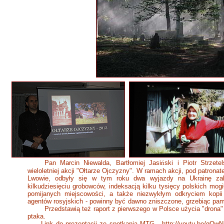
Pan Marcin Niewalda, Bartłomiej Jasi
ń
ski i Piotr Strzete
wieloletniej akcji "Ołtarze Ojczyzny". W ramach akcji, pod patro
Lwowie, odbyły się w tym roku dwa wyjazdy na Ukrainę za
kilkudziesięciu grobowców, indeksacją kilku tysięcy polskich mogi
pomijanych miejscowości, a także niezwykłym odkryciem kop
agentów rosyjskich - powinny być dawno zniszczone, grzebiąc pamię
Przedstawią też raport z pierwszego w Polsce użycia "drona" do
ptaka.
Link do prezentacji ze spotkania MTG -
http://youtu.be/qO