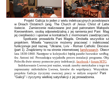
Projekt Galicja to jeden z wielu indeksacyjnych przedsięwzię
w Dniach Ostatnich (ang. The Church of Jesus Christ of Latt
świecie. Zamierzenie realizowane jest pod patronatem Małopo
Kierownikiem, osobą odpowiedzialną z jej ramienia jest Pani Ma
jej cierpliwości i uporowi w kontaktach z mormonami zawdzięczamy
Spotkanie prowadziła Pani Magda. Omówiła wszystkie sz
projektem. Mówiła "nareszcie możemy pracować i indeksować 
funkcjonuje pod nazwą: "Ukraine, Lviv - Roman Catholic Diocese
(part 1). Znajdziemy to na stronie internetowej
familysearch
. Obecn
lata 1830-1860. Nast
ę
pne w kolejno
ś
ci b
ę
d
ą
parafie lwowskie wed
ł
ug
ś
w. Antoni itd. Prowadz
ą
ca wyja
ś
ni
ł
a proces instalacji programu. Obj
Poleci
ł
a dwie strony pomocne przy indeksacji;
facebook
i
forum MTG
.
Indeksowanie Lwowa jest ważne, wszak zasoby metrykalne z tego tere
zapraszamy miłośników Lwowa, kresów do współpracy. Wszystkim
projektu Galicja życzymy owocnej pracy w miłym zespole!
Pani 
"Galicji" i życzymy wielkiej satysfakcji z jej prowadzenia.