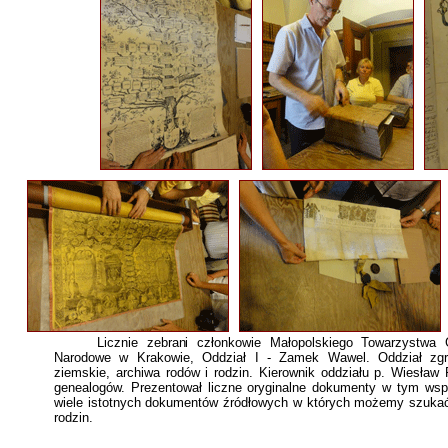
Licznie zebrani członkowie Małopolskiego Towarzystwa Ge
Narodowe w Krakowie, Oddział I - Zamek Wawel. Oddział zgrom
ziemskie, archiwa rodów i rodzin. Kierownik oddziału p. Wiesław 
genealogów. Prezentował liczne oryginalne dokumenty w tym wsp
wiele istotnych dokumentów źródłowych w których możemy szukać 
rodzin.