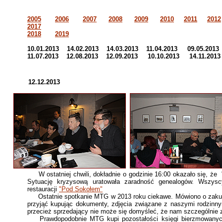
2005
2006
2007
2008
2009
2010
2011
2012
2017
2018
2019
10.01.2013 14.02.2013 14.03.2013 11.04.2013 09.05.201
11.07.2013 12.08.2013 12.09.2013 10.10.2013 14.11.2013
12.12.2013
W ostatniej chwili, dokładnie o godzinie 16:00 okazało się, że
Sytuację kryzysową uratowała zaradność genealogów. Wszys
restauracji
"Pod Sokołem"
Ostatnie spotkanie MTG w 2013 roku ciekawe. Mówiono o zakupach
przyjąć kupując dokumenty, zdjęcia związane z naszymi rodzinn
przecież sprzedający nie może się domyśleć, że nam szczególnie 
Prawdopodobnie MTG kupi pozostałości księgi bierzmowanych 